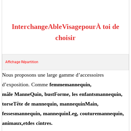
Interchange
Able
Visage
pour
À toi de
choisir
Affichage
Répartition
Nous proposons une large gamme d’accessoires
d’exposition. Comme
femme
mannequin
,
mâle
Manne
Quin
, bust
Forme
, les enfants
mannequin
,
torse
Tête de mannequin
, mannequin
Main
,
fesses
mannequin
, mannequin
Leg
, couture
mannequin
,
animaux
,
et
des cintres.