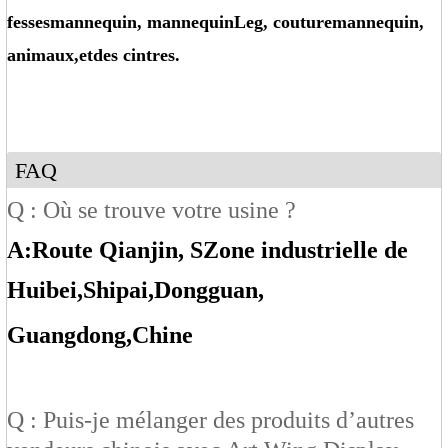
fesses
mannequin
, mannequin
Leg
, couture
mannequin
,
animaux
,
et
des cintres.
FAQ
Q : Où se trouve votre usine ?
A:
Route Qianjin, S
Zone industrielle de
Huibei
,Shipai
,Dongguan
,
Guangdong
,Chine
Q : Puis-je mélanger des produits d’autres