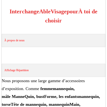
Interchange
Able
Visage
pour
À toi de
choisir
À propos de nous
Affichage
Répartition
Nous proposons une large gamme d’accessoires
d’exposition. Comme
femme
mannequin
,
mâle
Manne
Quin
, bust
Forme
, les enfants
mannequin
,
torse
Tête de mannequin
, mannequin
Main
,