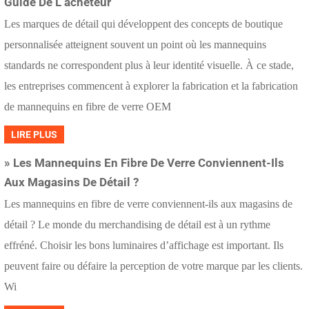
Guide De L’acheteur
l
Les marques de détail qui développent des concepts de boutique
e
personnalisée atteignent souvent un point où les mannequins
s
standards ne correspondent plus à leur identité visuelle. À ce stade,
p
les entreprises commencent à explorer la fabrication et la fabrication
o
de mannequins en fibre de verre OEM
p
LIRE PLUS
u
l
» Les Mannequins En Fibre De Verre Conviennent-Ils
a
Aux Magasins De Détail ?
i
Les mannequins en fibre de verre conviennent-ils aux magasins de
r
détail ? Le monde du merchandising de détail est à un rythme
e
effréné. Choisir les bons luminaires d’affichage est important. Ils
s
peuvent faire ou défaire la perception de votre marque par les clients.
Wi