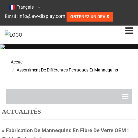
Français
info@aw-display.com
Email :
OBTENEZ UN DEVIS
Accueil
Assortiment De Différentes Perruques Et Mannequins
A
r
ACTUALITÉS
t
i
» Fabrication De Mannequins En Fibre De Verre OEM :
c