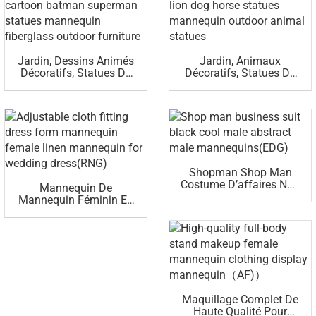
Jardin, Dessins Animés
Jardin, Animaux
Décoratifs, Statues De
Décoratifs, Statues De
Superman, Mannequin
Lion, Chevaux,
Meuble D’extérieur En
Mannequins, Statues
Fibre De Verre
D’animaux En Plein Air
Shopman Shop Man
Costume D’affaires Noir
Mannequin De
Et Cool Mannequins
Mannequin Féminin En
Abstraits Masculins
Lin Ajusté En Tissu
(EDG)
Ajustable Pour Robe De
Mariée (RNG)
Maquillage Complet De
Haute Qualité Pour