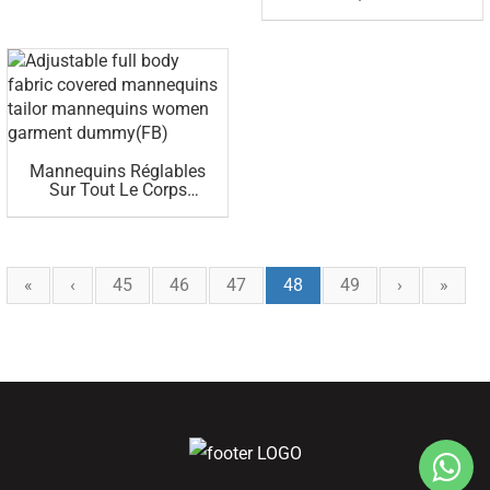
Mannequin Féminin De
Présentation De
Vêtements (AF))
Mannequins Réglables
Sur Tout Le Corps
Recouverts De Tissu,
Mannequins De Tailleur
Et Mannequins De
Vêtements Pour
Femmes (FB)
«
‹
45
46
47
48
49
›
»