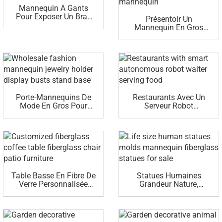
Mannequin À Gants
Pour Exposer Un Bras
Présentoir Un
Mannequin En Fibre De
Mannequin En Gros
Verre À Vendre (CH)
Pour Les Présentoirs De
Bijoux De Mannequin
Porte-Mannequins De
Restaurants Avec Un
Mode En Gros Pour
Serveur Robot
Exposer Un Support
Autonome Intelligent
Buste
Servant La Nourriture
Table Basse En Fibre De
Statues Humaines
Verre Personnalisée
Grandeur Nature,
Pour Chaise De Patio
Moules, Mannequins,
Statues En Fibre De
Verre À Vendre